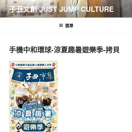
跳
子丑文創 JUST JUMP CULTURE
至
主
要
選單
內
容
手機中和環球-涼夏趣暑遊樂季-拷貝