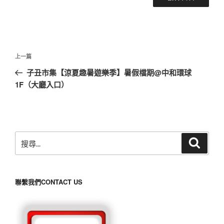
文
上
上一篇
章
一
子丑市集【涼夏趣暑遊樂季】暑假檔期@中和環球
導
篇
1F（大廳入口）
覽
文
章
搜
搜
尋
尋
關
鍵
聯繫我們CONTACT US
字: