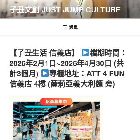
跳
子丑文創 JUST JUMP CULTURE
至
主
要
選單
內
容
【子丑生活 信義店】
檔期時間：
2026年2月1日~2026年4月30日 (共
計3個月)
專櫃地址：ATT 4 FUN
信義店 4樓 (薩莉亞義大利麵 旁)