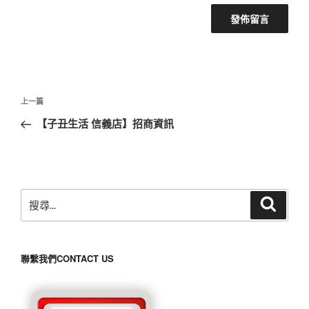
文
上
上一篇
章
一
【子丑生活 信義店】招商資訊
導
篇
覽
文
章
搜
搜
尋
尋
關
鍵
聯繫我們CONTACT US
字: