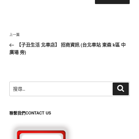
文
上
上一篇
章
一
【子丑生活 北車店】 招商資訊 (台北車站 東森 k區 中
導
篇
廣場 旁)
覽
文
章
搜
搜
尋
尋
關
鍵
聯繫我們CONTACT US
字: