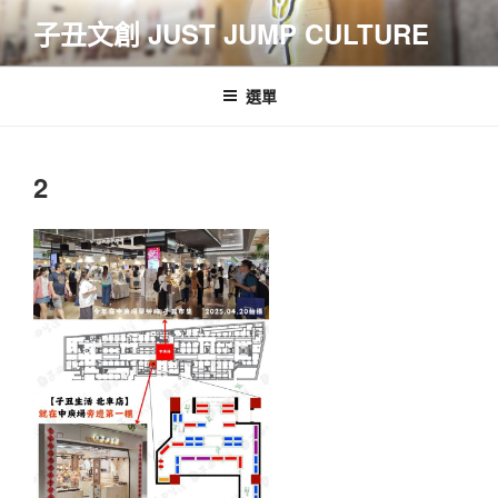
跳
子丑文創 JUST JUMP CULTURE
至
主
要
選單
內
容
2