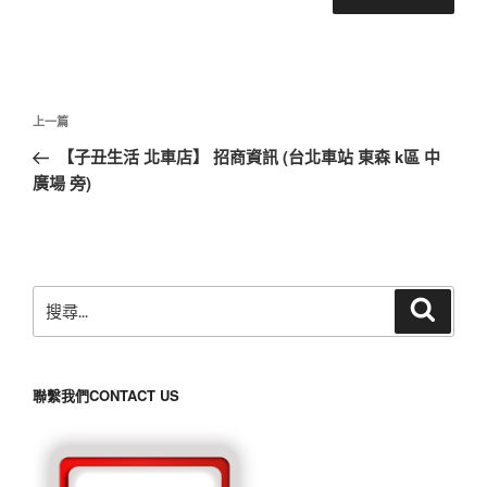
文
上
上一篇
章
一
【子丑生活 北車店】 招商資訊 (台北車站 東森 k區 中
導
篇
廣場 旁)
覽
文
章
搜
搜
尋
尋
關
鍵
聯繫我們CONTACT US
字: