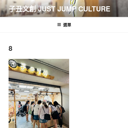
跳
子丑文創 JUST JUMP CULTURE
至
主
要
選單
內
容
8