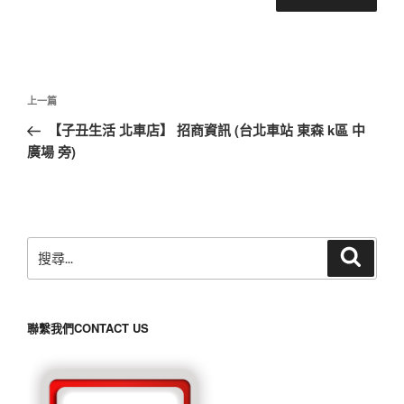
文
上
上一篇
章
一
【子丑生活 北車店】 招商資訊 (台北車站 東森 k區 中
導
篇
廣場 旁)
覽
文
章
搜
搜
尋
尋
關
鍵
聯繫我們CONTACT US
字: