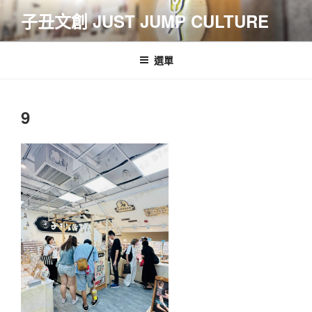
跳
子丑文創 JUST JUMP CULTURE
至
主
要
選單
內
容
9