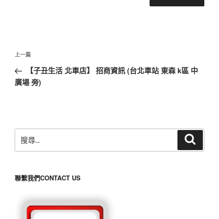
文
上
上一篇
章
一
【子丑生活 北車店】 招商資訊 (台北車站 東森 k區 中
導
篇
廣場 旁)
覽
文
章
搜
搜
尋
尋
關
鍵
聯繫我們CONTACT US
字: