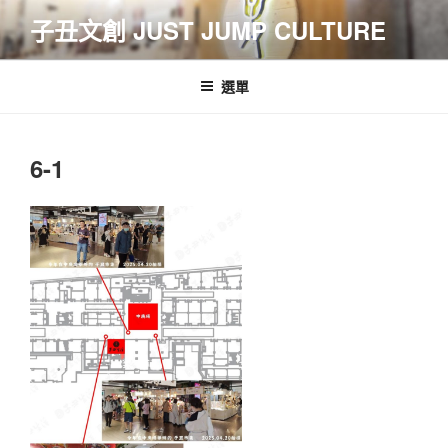
跳
子丑文創 JUST JUMP CULTURE
至
主
要
選單
內
容
6-1