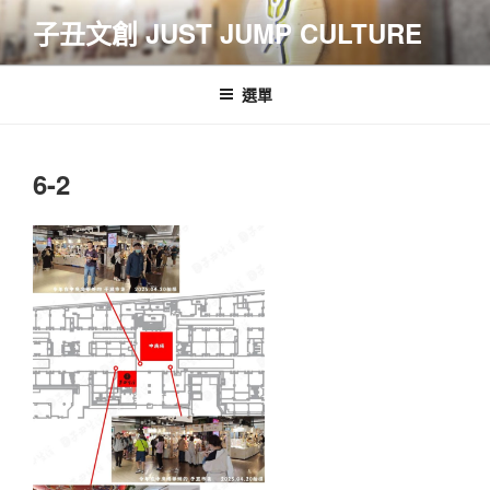
跳
子丑文創 JUST JUMP CULTURE
至
主
要
選單
內
容
6-2