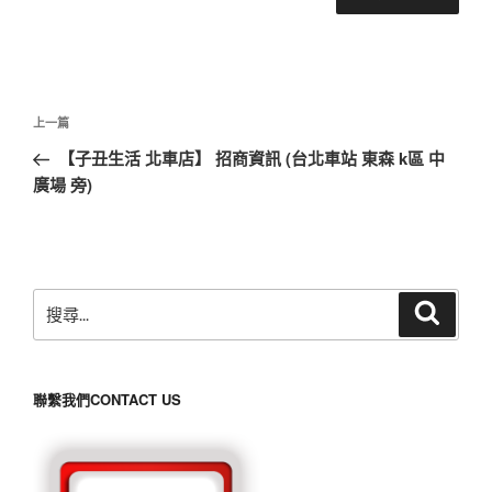
文
上
上一篇
章
一
【子丑生活 北車店】 招商資訊 (台北車站 東森 k區 中
導
篇
廣場 旁)
覽
文
章
搜
搜
尋
尋
關
鍵
聯繫我們CONTACT US
字: