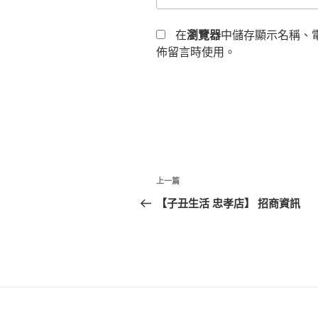
在
瀏覽器
中儲存顯示名稱、
佈留言時使用。
文
上
上一篇
章
一
【子丑生活 忠孝店】 招商資訊
篇
導
文
覽
章