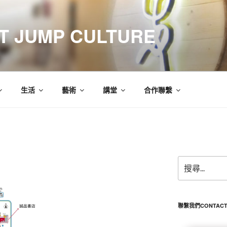
 JUMP CULTURE
生活
藝術
講堂
合作聯繫
搜
尋
關
鍵
字:
聯繫我們CONTACT