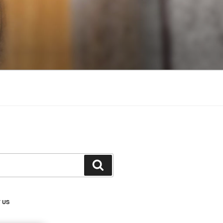
搜
尋
 US