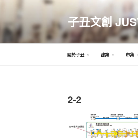
跳
至
子丑文創 JUST
主
要
內
容
關於子丑
建築
市集
2-2