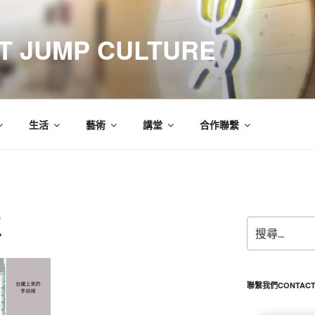
 JUMP CULTURE
生活
藝術
講堂
合作聯繫
區
搜
尋
關
鍵
字:
聯繫我們CONTACT