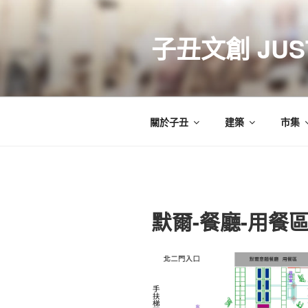
跳
至
子丑文創 JUST
主
要
內
容
關於子丑
建築
市集
默爾-餐廳-用餐