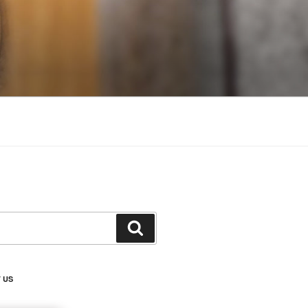
搜
尋
 US