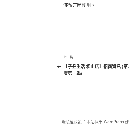
佈留言時使用。
文
上
上一篇
章
一
【子丑生活 松山店】招商資訊 (第
篇
度第一季)
導
文
覽
章
隱私權政策
本站採用 WordPress 