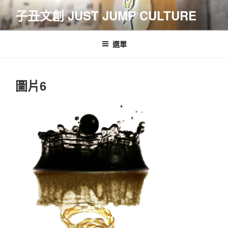
跳
子丑文創 JUST JUMP CULTURE
至
主
要
選單
內
容
圖片6