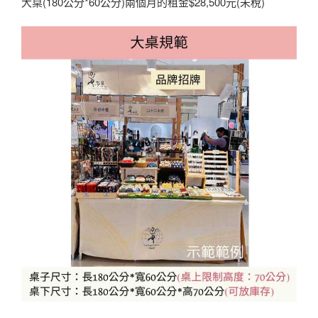
大桌(180公分*60公分)兩個月的租金$28,500元(未稅)