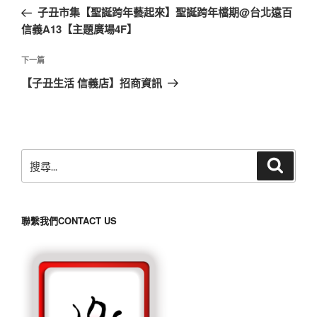
章
一
子丑市集【聖誕跨年藝起來】聖誕跨年檔期@台北遠百
導
篇
信義A13【主題廣場4F】
覽
文
章
下
下一篇
一
【子丑生活 信義店】招商資訊
篇
文
章
搜
搜
尋
尋
關
鍵
聯繫我們CONTACT US
字: