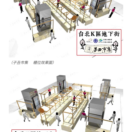
（子丑市集 櫃位效果圖）