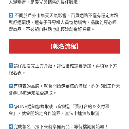
人潮穩定，是曝光與銷售的最佳戰場！
不同於戶外市集受天氣影響，百貨通路不僅有穩定客群
與舒適環境，還有子丑專櫃人員協助銷售，品牌能專心經
營商品，不必親自駐點也能輕鬆創造好業績。
【
報名流程】
請仔細看完上方介紹，評估後確定要參加，再填寫下方
報名表。
有填表的品牌，就會開始走審核的流程，約3~5個工作天
會@LINE通知是否錄取。
@LINE通知您錄取後→會與您『簽訂合約＆支付租
金』，就會開始走合作流程，無法中途無故取消。
完成報名→接下來就準備商品，等待檔期開始囉！