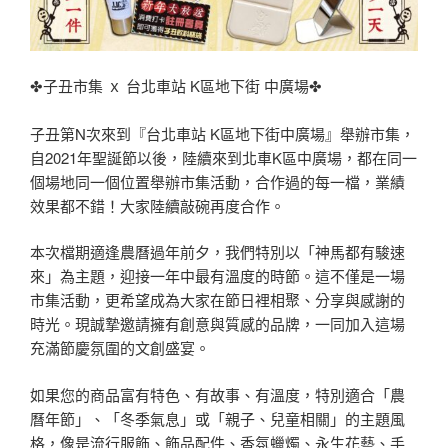
✤子丑市集 ｘ 台北車站 K區地下街 中廣場✤
子丑第N次來到『台北車站 K區地下街中廣場』舉辦市集，
自2021年聖誕節以後，陸續來到北車K區中廣場，都在同一
個場地同一個位置舉辦市集活動，合作過的每一檔，業績
效果都不錯！大家陸續敲碗再度合作。
本次檔期適逢農曆過年前夕，我們特別以「神馬都有駿速
來」為主題，迎接一年中最有溫度的時節。這不僅是一場
市集活動，更希望成為大家在節日裡相聚、分享與感謝的
時光。現誠摯邀請擁有創意與質感的品牌，一同加入這場
充滿節慶氛圍的文創盛宴。
如果您的商品富有特色、有故事、有溫度，特別適合「農
曆年節」、「冬季氣息」或「親子、兒童相關」的主題風
格，像是流行服飾、飾品配件、香氛蠟燭、永生花藝、手