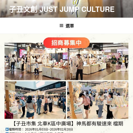
跳
子丑文創 JUST JUMP CULTURE
至
主
要
選單
內
容