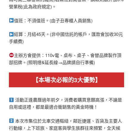
營業稅(此為政府規定)。
值班：不須值班。(由子丑專櫃人員銷售)
結算：月結45天。(非中國信託的帳戶，匯款會加收30元
手續費)
主辦方會提供：110v電、桌布、桌子、會替品牌製作頂
部招牌。(照明燈&延長線→品牌請自行準備)
【本場次必報的3大優勢】
活動正逢農曆過年前夕，消費者購買意願高漲，不論是
自用或送禮，都是最適合衝銷售的黃金時機！
本次市集位於北車交通樞紐，鄰近捷運、百貨及主要人
行動線，上下班族、家庭客與學生族群往來頻繁，全天候