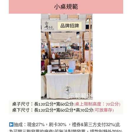
抽成：現金27%，刷卡30% ，禮券&第三方支付32%(此
為可開三聯發票的廠商)若無法對開發票，請款則額外加5%