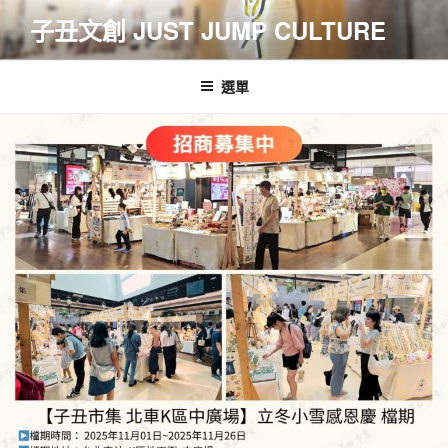
跳
子丑文創 JUST JUMP CULTURE
至
主
要
選單
內
容