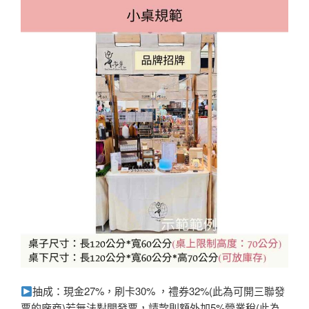
抽成：現金27%，刷卡30% ，禮券32%(此為可開三聯發
票的廠商)若無法對開發票，請款則額外加5%營業稅(此為