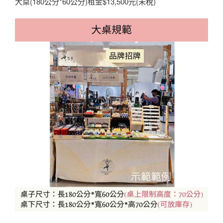
大桌(180公分*60公分)租金$13,500元(未稅)