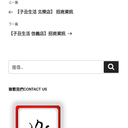
上
上一篇
章
一
【子丑生活 北榮店】 招商資訊
導
篇
覽
文
下
下一篇
章
一
【子丑生活 信義店】招商資訊
篇
文
章
搜
搜
尋
尋
關
鍵
聯繫我們CONTACT US
字: