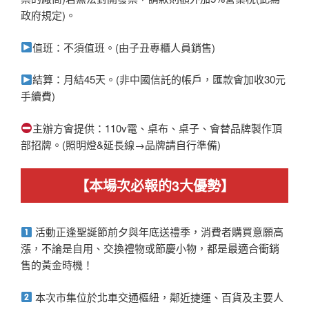
政府規定)。
值班：不須值班。(由子丑專櫃人員銷售)
結算：月結45天。(非中國信託的帳戶，匯款會加收30元
手續費)
主辦方會提供：110v電、桌布、桌子、會替品牌製作頂
部招牌。(照明燈&延長線→品牌請自行準備)
【本場次必報的3大優勢】
活動正逢聖誕節前夕與年底送禮季，消費者購買意願高
漲，不論是自用、交換禮物或節慶小物，都是最適合衝銷
售的黃金時機！
本次市集位於北車交通樞紐，鄰近捷運、百貨及主要人