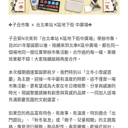
✤子丑市集 ｘ 台北車站 K區地下街 中廣場✤
子丑第N次來到『台北車站 K區地下街中廣場』舉辦市集，
自2021年聖誕節以後，陸續來到北車K區中廣場，都在同一
個場地同一個位置舉辦市集活動，合作過的每一檔，業績
效果都不錯！大家陸續敲碗再度合作。
本次檔期適逢聖誕節前夕，我們特別以「立冬小雪感恩
慶」為主題，迎接一年中最有溫度的時節。這不僅是一場
市集活動，更希望成為大家在冬日裡相聚、分享與感謝的
時光。現誠摯邀請擁有創意與質感的品牌，一同加入這場
充滿節慶氛圍的文創盛宴。
如果您的商品富有特色、有故事、有溫度，特別適合「出
門遊玩」、「秋冬氣息」或「親子、兒童相關」的主題風
格，像是流行服飾、飾品配件、香氛蠟燭、乾燥花設計、