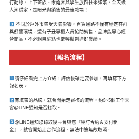
行動線，上下班族、家庭客與學生族群往來頻繁，全天候
人潮穩定，是曝光與銷售的最佳戰場！
不同於戶外市集受天氣影響，百貨通路不僅有穩定客群
與舒適環境，還有子丑專櫃人員協助銷售，品牌能專心經
營商品，不必親自駐點也能輕鬆創造好業績。
【
報名流程】
請仔細看完上方介紹，評估後確定要參加，再填寫下方
報名表。
有填表的品牌，就會開始走審核的流程，約3~5個工作天
會@LINE通知是否錄取。
@LINE通知您錄取後→會與您『簽訂合約＆支付租
金』，就會開始走合作流程，無法中途無故取消。