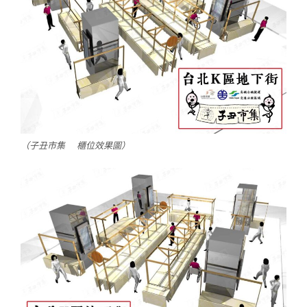
（子丑市集 櫃位效果圖）