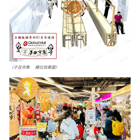
（子丑市集 櫃位效果圖）