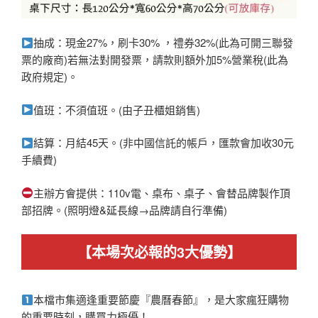
抽成：現金27%，刷卡30% ，禮券32%(此為可開三聯發
票的廠商)若無法對開發票，請款則額外加5%營業稅(此為
政府規定)。
值班：不須值班。(由子丑櫃姐銷售)
結算：月結45天。(非中國信託的帳戶，匯款會加收30元
手續費)
主辦方會提供：110v電、桌布、桌子、會替品牌製作頂
部招牌。(照明燈&延長線→品牌請自行準備)
【本場次必報的3大優勢】
本檔市集適逢重要節慶『農曆春節』，是大家瘋狂購物
的重要時刻，購買力極優！