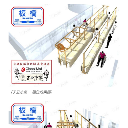
（子丑市集 櫃位效果圖）