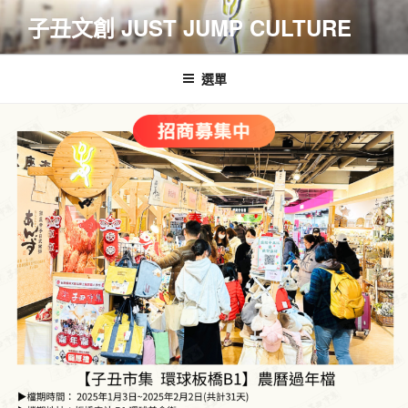
跳
子丑文創 JUST JUMP CULTURE
至
主
要
選單
內
容