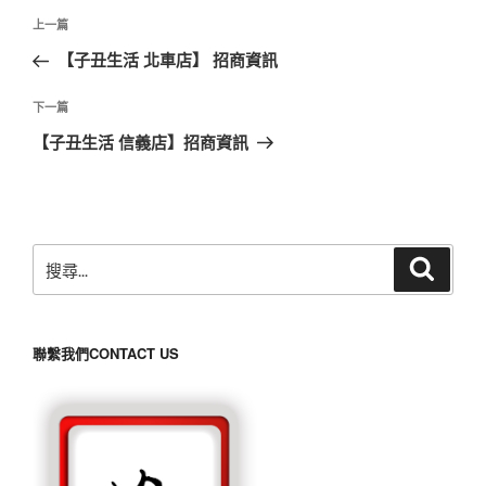
文
上
上一篇
章
一
【子丑生活 北車店】 招商資訊
導
篇
覽
文
下
下一篇
章
一
【子丑生活 信義店】招商資訊
篇
文
章
搜
搜
尋
尋
關
鍵
聯繫我們CONTACT US
字: