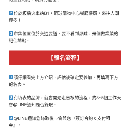
位於板橋火車站B1，環球購物中心餐廳樓層，來往人潮
極多！
市集位置位於交通要道，要不看到都難，是個做業績的
絕佳地點。
【
報名流程】
請仔細看完上方介紹，評估後確定要參加，再填寫下方
報名表。
有填表的品牌，就會開始走審核的流程，約3~5個工作天
會@LINE通知是否錄取。
@LINE通知您錄取後→會與您『簽訂合約＆支付租
金』。