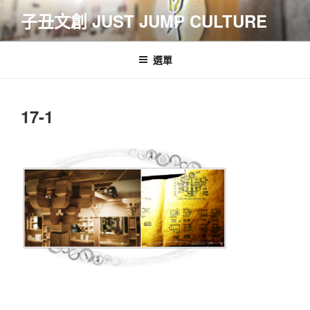
跳
子丑文創 JUST JUMP CULTURE
至
主
要
選單
內
容
17-1