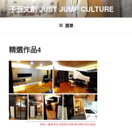
跳
子丑文創 JUST JUMP CULTURE
至
主
要
選單
內
容
精選作品4