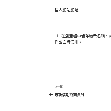
個人網站網址
在
瀏覽器
中儲存顯示名稱、
佈留言時使用。
文
上
上一篇
章
一
最新檔期招商資訊
篇
導
文