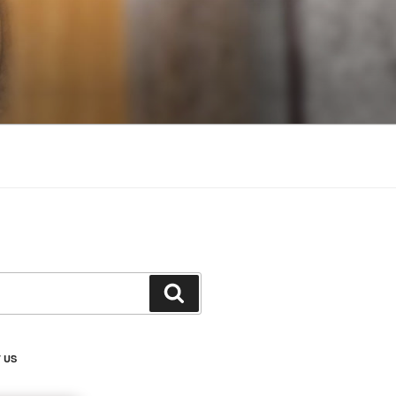
搜
尋
 US