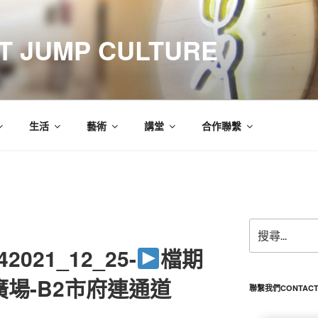
 JUMP CULTURE
生活
藝術
講堂
合作聯繫
搜
尋
2021_12_25-
檔期
關
鍵
場-B2市府連通道
字:
聯繫我們CONTACT