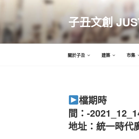
跳
至
子丑文創 JUST
主
要
內
容
關於子丑
建築
市集
檔期時
間：-2021_12_14
地址：統一時代廣