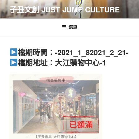
跳
子丑文創 JUST JUMP CULTURE
至
主
要
選單
內
容
檔期時間：-2021_1_82021_2_21-
檔期地址：大江購物中心-1