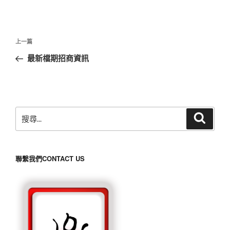
文
上
上一篇
章
一
最新檔期招商資訊
導
篇
覽
文
章
搜
搜
尋
尋
關
鍵
聯繫我們CONTACT US
字: