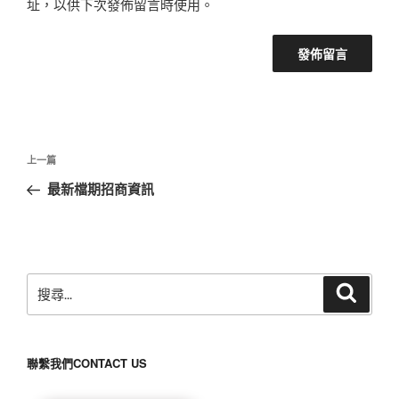
址，以供下次發佈留言時使用。
文
上
上一篇
章
一
最新檔期招商資訊
導
篇
覽
文
章
搜
搜
尋
尋
關
鍵
聯繫我們CONTACT US
字: