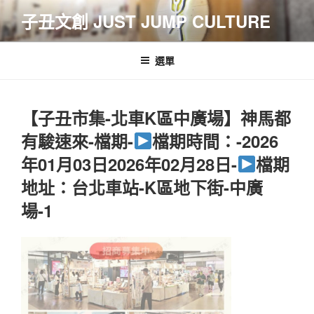
跳
子丑文創 JUST JUMP CULTURE
至
主
要
選單
內
容
【子丑市集-北車K區中廣場】神馬都
有駿速來-檔期-
檔期時間：-2026
年01月03日2026年02月28日-
檔期
地址：台北車站-K區地下街-中廣
場-1