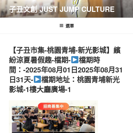
跳
子丑文創 JUST JUMP CULTURE
至
主
要
選單
內
容
【子丑市集-桃園青埔-新光影城】繽
紛涼夏暑假趣-檔期-
檔期時
間：-2025年08月01日2025年08月31
日31天-
檔期地址：桃園青埔新光
影城-1樓大廳廣場-1