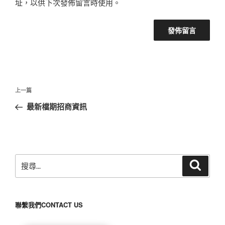
址，以供下次發佈留言時使用。
文
上
上一篇
章
一
最新檔期招商資訊
導
篇
覽
文
章
搜
搜
尋
尋
關
鍵
聯繫我們CONTACT US
字: