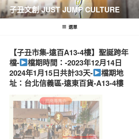
跳
子丑文創 JUST JUMP CULTURE
至
主
要
選單
內
容
【子丑市集-遠百A13-4樓】聖誕跨年
檔-
檔期時間：-2023年12月14日
2024年1月15日共計33天-
檔期地
址：台北信義區-遠東百貨-A13-4樓