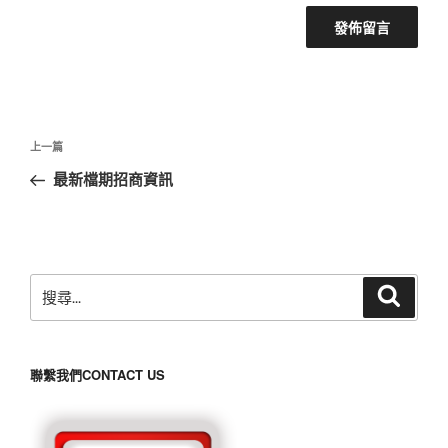
文
上
上一篇
章
一
最新檔期招商資訊
導
篇
覽
文
章
搜
搜
尋
尋
關
鍵
聯繫我們CONTACT US
字: