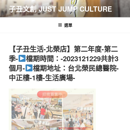
跳
子丑文創 JUST JUMP CULTURE
至
主
要
選單
內
容
【子丑生活-北榮店】第二年度-第二
季-
檔期時間：-2023121229共計3
個月-
檔期地址：台北榮民總醫院-
中正樓-1樓-生活廣場-