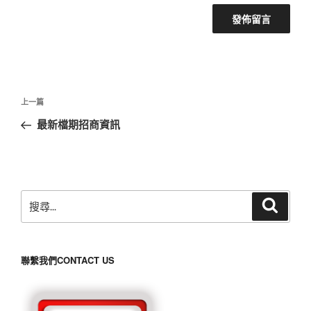
文
上
上一篇
章
一
最新檔期招商資訊
導
篇
覽
文
章
搜
搜
尋
尋
關
鍵
聯繫我們CONTACT US
字: