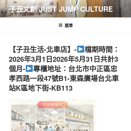
跳
子丑文創 JUST JUMP CULTURE
至
主
要
選單
內
容
【子丑生活-北車店】-
檔期時間：
2026年3月1日2026年5月31日共計3
個月-
專櫃地址：台北市中正區忠
孝西路一段47號B1-東森廣場台北車
站K區地下街-KB113