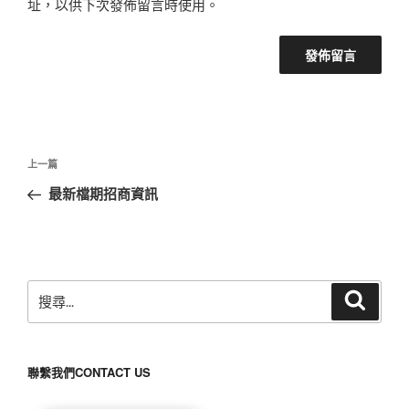
址，以供下次發佈留言時使用。
文
上
上一篇
章
一
最新檔期招商資訊
導
篇
覽
文
章
搜
搜
尋
尋
關
鍵
聯繫我們CONTACT US
字: