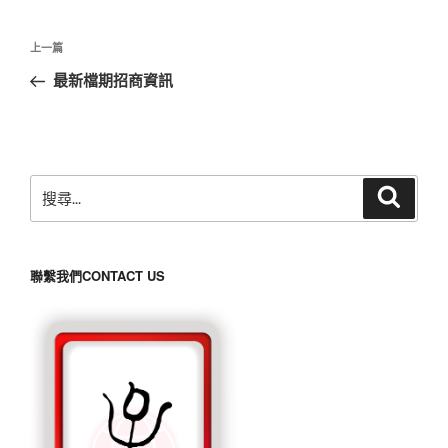
文
上
上一篇
章
一
最新檔期招商資訊
導
篇
覽
文
章
搜
搜
尋
尋
關
鍵
聯繫我們CONTACT US
字: