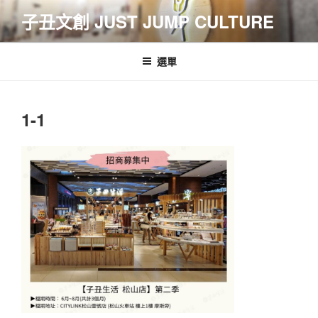
跳
子丑文創 JUST JUMP CULTURE
至
主
要
選單
內
容
1-1